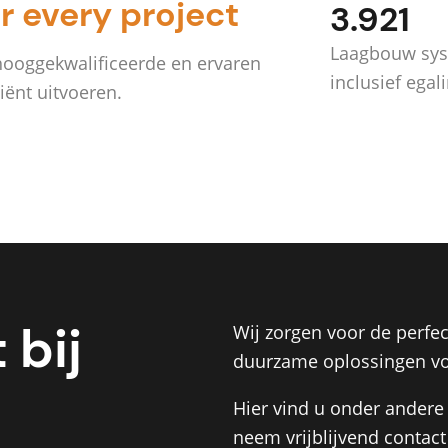
or every project
3.921
Laagbouw sy
 hooggekwalificeerde en ervaren
inclusief egal
iënt uitvoeren.
 bij
Wij zorgen voor de perfec
duurzame oplossingen vo
Hier vind u onder andere
neem vrijblijvend contac