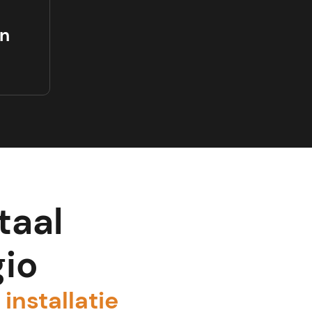
n
taal
gio
installatie