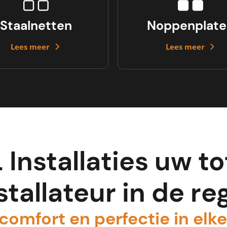
Staalnetten
Noppenplate
Lees meer
Lees meer
 Installaties uw to
stallateur in de re
comfort en perfectie in elke 