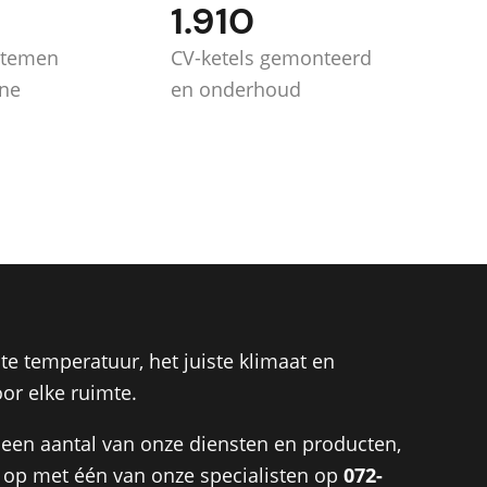
1.910
stemen
CV-ketels gemonteerd
ine
en onderhoud
te temperatuur, het juiste klimaat en
or elke ruimte.
 een aantal van onze diensten en producten,
t op met één van onze specialisten op
072-