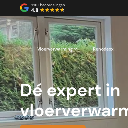
110+
beoordelingen
4.8
Vloerverwarming
Renodexx
Dé expert in
vloerverwar