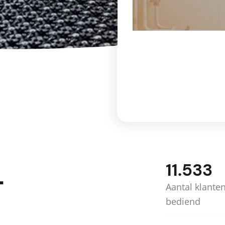
L
11.533
Aantal klante
bediend