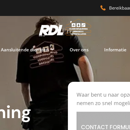
Bereikbaar
Aansluitende diensten
Over ons
Informatie
Waar bent u naar opz
nemen zo snel mogeli
ming