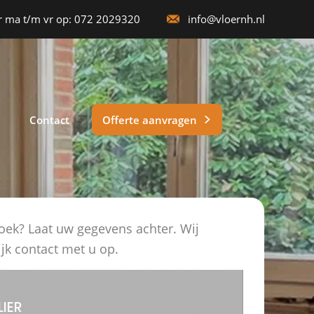
 ma t/m vr op:
072 2029320
info@vloernh.nl
Contact
Offerte aanvragen
oek? Laat uw gegevens achter. Wij
jk contact met u op.